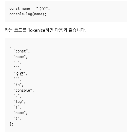
const name = "수연";

라는 코드를 Tokenize하면 다음과 같습니다.
[

  "const",

  "name",

  "=",

  '"',

  "수연",

  '"',

  "\n",

  "console",

  ".",

  "log",

  "(",

  "name",

  ")",
