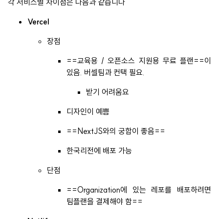
각 서비스별 차이점은 다음과 같습니다
Vercel
장점
==교육용 / 오픈소스 지원용 무료 플랜==이
있음. 버셀팀과 컨택 필요.
받기 어려움요
디자인이 예쁨
==NextJS와의 궁합이 좋음==
한국리전에 배포 가능
단점
==Organization에 있는 레포를 배포하려면
팀플랜을 결제해야 함==